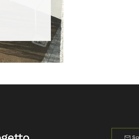
ogetto
...
Scr