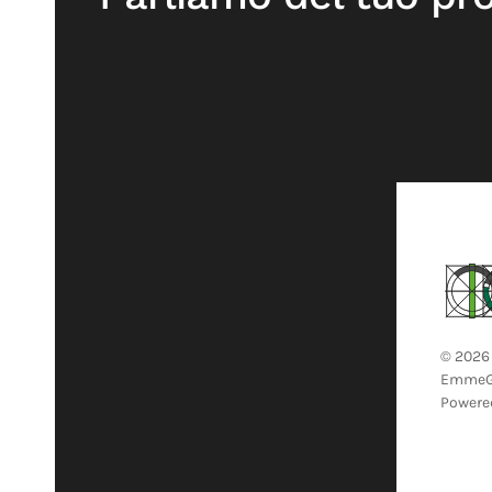
©
2026
EmmeGi. 
Powere