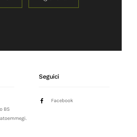
Seguici
Facebook
o BS
atoemmegi.it