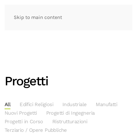
Skip to main content
Progetti
All
Edifici Religiosi
Industriale
Manufatti
Nuovi Progetti
Progetti di Ingegneria
Progetti in Corso
Ristrutturazioni
Terziario / Opere Pubbliche