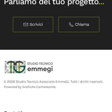
Parliamo del tuo progetto
...
Scrivici
Chiama
©
2026
Studio Tecnico Associato EmmeGi. Tutti i diritti riservati.
Powered by
Grafiche Camaleonte
.