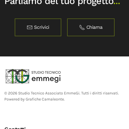
Parliamo del tuo progetto
...
Scrivici
Chiama
©
2026
Studio Tecnico Associato EmmeGi. Tutti i diritti riservati.
Powered by
Grafiche Camaleonte
.