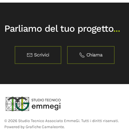
Parliamo del tuo progetto
...
Scrivici
Chiama
©
2026
Studio Tecnico Associato EmmeGi. Tutti i diritti riservati.
Powered by
Grafiche Camaleonte
.